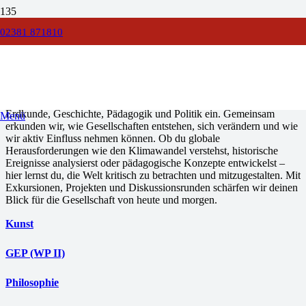
02381 871810
GESELLSCHAFT
„Verstehe die Welt – gestalte die Zukunft!“
Am
Hammo
tauchst du in die spannenden Zusammenhänge von
Erdkunde, Geschichte, Pädagogik und Politik ein. Gemeinsam
Menü
erkunden wir, wie Gesellschaften entstehen, sich verändern und wie
wir aktiv Einfluss nehmen können. Ob du globale
Herausforderungen wie den Klimawandel verstehst, historische
Ereignisse analysierst oder pädagogische Konzepte entwickelst –
hier lernst du, die Welt kritisch zu betrachten und mitzugestalten. Mit
Exkursionen, Projekten und Diskussionsrunden schärfen wir deinen
Blick für die Gesellschaft von heute und morgen.
Kunst
GEP (WP II)
Philosophie