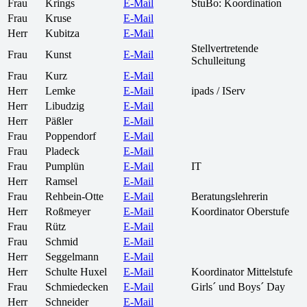
Frau
Krings
E-Mail
StuBo: Koordination
Frau
Kruse
E-Mail
Herr
Kubitza
E-Mail
Stellvertretende
Frau
Kunst
E-Mail
Schulleitung
Frau
Kurz
E-Mail
Herr
Lemke
E-Mail
ipads / IServ
Herr
Libudzig
E-Mail
Herr
Päßler
E-Mail
Frau
Poppendorf
E-Mail
Frau
Pladeck
E-Mail
Frau
Pumplün
E-Mail
IT
Herr
Ramsel
E-Mail
Frau
Rehbein-Otte
E-Mail
Beratungslehrerin
Herr
Roßmeyer
E-Mail
Koordinator Oberstufe
Frau
Rütz
E-Mail
Frau
Schmid
E-Mail
Herr
Seggelmann
E-Mail
Herr
Schulte Huxel
E-Mail
Koordinator Mittelstufe
Frau
Schmiedecken
E-Mail
Girls´ und Boys´ Day
Herr
Schneider
E-Mail