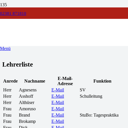
02381 871810
KOLLEGIUM
AM HAMMO
Menü
Lehrerliste
E-Mail-
Anrede
Nachname
Funktion
Adresse
Herr
Agnesens
E-Mail
SV
Herr
Asshoff
E-Mail
Schulleitung
Herr
Althüser
E-Mail
Frau
Amoruso
E-Mail
Frau
Brand
E-Mail
StuBo: Tagespraktika
Frau
Brokamp
E-Mail
Frau
Dick
E-Mail